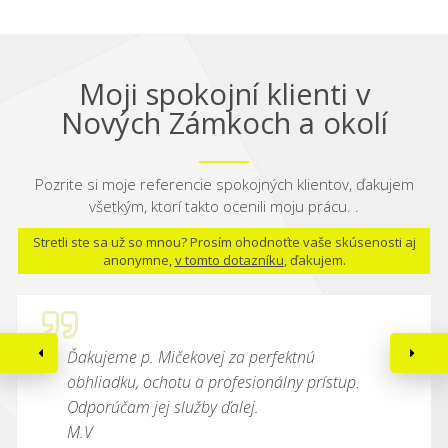
Moji spokojní klienti v
Nových Zámkoch a okolí
Pozrite si moje referencie spokojných klientov, ďakujem
všetkým, ktorí takto ocenili moju prácu. .
Stretli ste sa už so mnou? Prosím ohodnoťte vaše skúsenosti aj
anonymne,
v tomto dotazníku
, ďakujem.
Ďakujeme p. Mičekovej za perfektnú
obhliadku, ochotu a profesionálny prístup.
Odporúčam jej služby ďalej.
M.V