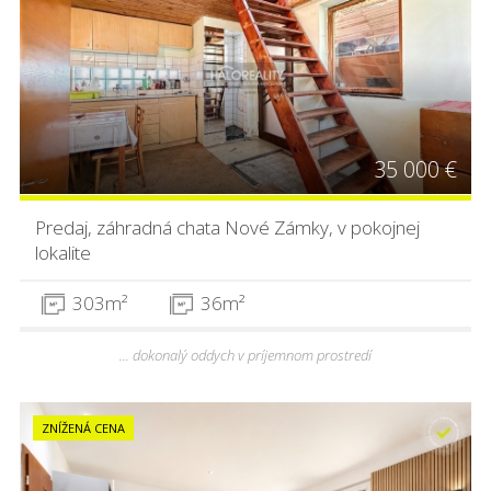
35 000 €
Predaj, záhradná chata Nové Zámky, v pokojnej
lokalite
303m²
36m²
... dokonalý oddych v príjemnom prostredí
ZNÍŽENÁ CENA