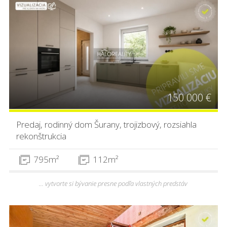
150 000 €
Predaj, rodinný dom Šurany, trojizbový, rozsiahla
rekonštrukcia
795m²
112m²
... vytvorte si bývanie presne podľa vlastných predstáv