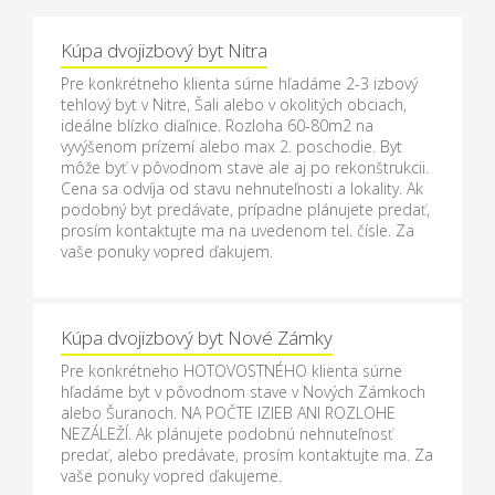
Kúpa dvojizbový byt Nitra
Pre konkrétneho klienta súrne hľadáme 2-3 izbový
tehlový byt v Nitre, Šali alebo v okolitých obciach,
ideálne blízko diaľnice. Rozloha 60-80m2 na
vyvýšenom prízemí alebo max 2. poschodie. Byt
môže byť v pôvodnom stave ale aj po rekonštrukcii.
Cena sa odvíja od stavu nehnuteľnosti a lokality. Ak
podobný byt predávate, prípadne plánujete predať,
prosím kontaktujte ma na uvedenom tel. čísle. Za
vaše ponuky vopred ďakujem.
Kúpa dvojizbový byt Nové Zámky
Pre konkrétneho HOTOVOSTNÉHO klienta súrne
hľadáme byt v pôvodnom stave v Nových Zámkoch
alebo Šuranoch. NA POČTE IZIEB ANI ROZLOHE
NEZÁLEŽÍ. Ak plánujete podobnú nehnuteľnosť
predať, alebo predávate, prosím kontaktujte ma. Za
vaše ponuky vopred ďakujeme.