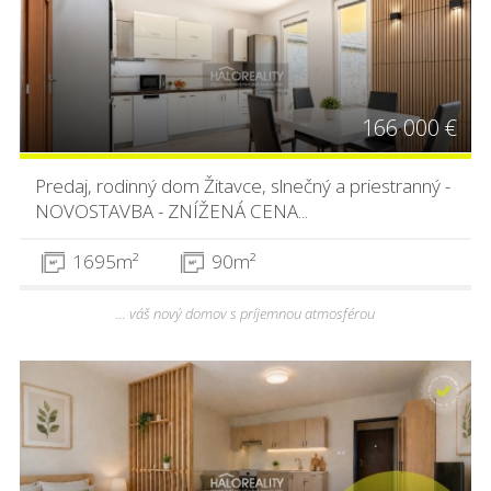
166 000 €
Predaj, rodinný dom Žitavce, slnečný a priestranný -
NOVOSTAVBA - ZNÍŽENÁ CENA...
1695m²
90m²
... váš nový domov s príjemnou atmosférou