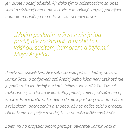
je v živote naozaj dôležité. Aj vďaka týmto skúsenostiam sa dnes
snažím sústrediť najmä na veci, ktoré mi dávajú zmysel, prinášajú
hodnotu a napĺňajú ma a to sa týka aj mojej práce.
„Mojim poslaním v živote nie je iba
prežiť, ale rozkvitnúť- a urobiť to s
vášňou, súcitom, humorom a štýlom.“ —
Maya Angelou
Reality ma oslovili tým, že v sebe spájajú prácu s ľuďmi, dôveru,
komunikáciu a zodpovednosť. Predaj alebo kúpa nehnuteľnosti nie
je podľa mňa len bežný obchod. Veľakrát ide o dôležité životné
rozhodnutie, za ktorým je konkrétny príbeh, zmena, očakávania aj
emócie. Práve preto ku každému klientovi pristupujem individuálne,
s rešpektom, pochopením a snahou, aby sa počas celého procesu
cítil pokojne, bezpečne a vedel, že sa na mňa môže spoľahnúť.
Záleží mi na profesionálnom prístupe, otvorenej komunikácii a