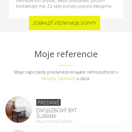
nehnuteľnosť predať, alebo predávate, prosím
kontaktujte ma. Za vaše ponuky vopred ďakujeme.
ZOBRAZIŤ VŠETKY MOJE DOPYTY
Moje referencie
Moje naposledy predané/prenajaté nehnuteľnosti v
Nových Zámkoch
a okolí.
PREDANÉ
DVOJIZBOVÝ BYT
ŠURANY
REALITY NOVÉ ZÁMKY