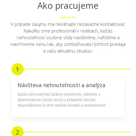
Ako pracujeme
V prípade záujmu ma neváhajte nezáväzne kontaktovať.
Nakoľko sme profesionáli v realitách, každú
nehnuteľnosť osobne vždy navštívime, nafotíme a
navrhneme cenu tak, aby zohľadňovala rýchlosť predaja
a vašu aktuálnu situáciu.
1
Návšteva nehnuteľnosti a analýza
Každú nehnuteľnosť osobne navštívime, nafotíme a
skontrolujeme všetky ťarchy a prípadné záväzky.
Nepredávame čo sme osobne nevideli a neskontrovali.
2