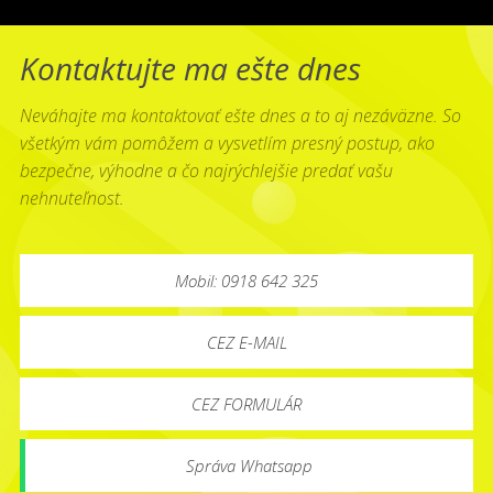
Kontaktujte ma ešte dnes
Neváhajte ma kontaktovať ešte dnes a to aj nezáväzne. So
všetkým vám pomôžem a vysvetlím presný postup, ako
bezpečne, výhodne a čo najrýchlejšie predať vašu
nehnuteľnost.
Mobil: 0918 642 325
CEZ E-MAIL
CEZ FORMULÁR
Správa Whatsapp