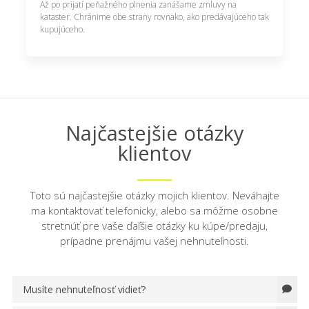
Až po prijatí peňažného plnenia zanášame zmluvy na
kataster. Chránime obe strany rovnako, ako predávajúceho tak
kupujúceho.
Najčastejšie otázky
klientov
Toto sú najčastejšie otázky mojich klientov. Neváhajte
ma kontaktovať telefonicky, alebo sa môžme osobne
stretnúť pre vaše ďaľšie otázky ku kúpe/predaju,
prípadne prenájmu vašej nehnuteľnosti.
Musíte nehnuteľnosť vidieť?