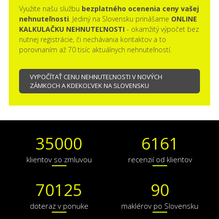
Využite našu službu
bezplatného ocenenia ceny vašej
nehnuteľnosti
. Jediný na Slovensku prinášame
ONLINE
KALKULAČKU NEHNUTEĽNOSTI
- okamžitý výpočet bez
nutnej registrácie, či nechávania kontaktov a to
porovnaním až 70 tisíc aktuálnych nehnuteľností.
VYPOČÍTAŤ CENU NEHNUTEĽNOSTI V NOVÝCH
ZÁMKOCH A KDEKOĽVEK NA SLOVENSKU
35000
6161
klientov so zmluvou
recenzií od klientov
70125
90
doteraz v ponuke
maklérov po Slovensku