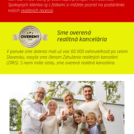
Spokojných klientov aj s fotkami si môžete pozrieť na podstránke
našich
realitných recenzií
.
Sme overená
realitná kancelária
V ponuke sme doteraz mali už viac 60 000 nehnuteľností po celom
Slovensku, navyše sme členom Združenia realitných kancelárii
(ZRKS). S nami máte istotu, sme overená realitná kancelária.