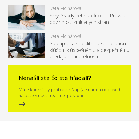
Iveta Molnárová
Skryté vady nehnuteľnosti - Práva a
povinnosti zmluvných strán
Iveta Molnárová
Spolupráca s realitnou kanceláriou
kľúčom k úspešnému a bezpečnému
predaju nehnuteľnosti
Nenašli ste čo ste hľadali?
Máte konkrétny problém? Napíšte nám a odpoveď
nájdete v našej realitnej poradni.