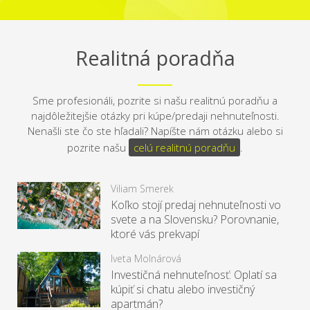
Realitná poradňa
Sme profesionáli, pozrite si našu realitnú poradňu a
najdôležitejšie otázky pri kúpe/predaji nehnuteľnosti.
Nenašli ste čo ste hľadali? Napíšte nám otázku alebo si
pozrite našu
celú realitnú poradňu
.
Viliam Smerek
Koľko stojí predaj nehnuteľnosti vo
svete a na Slovensku? Porovnanie,
ktoré vás prekvapí
Iveta Molnárová
Investičná nehnuteľnosť: Oplatí sa
kúpiť si chatu alebo investičný
apartmán?