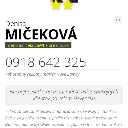
EN
Denisa
MIČEKOVÁ
denisamicekova@haloreality.sk
0918 642 325
Váš osobný realitný maklér
Nové Zámky
Nechajte všetko na mňa, máme tisíce spokojných
klientov po celom Slovensku
Volám sa Denisa Mičeková a narodila som sa v Nových Zámkoch.
Počas svojho života som si prešla rôznymi skúškami a situáciami,
ktoré ma naučili byť silnejšou, vnímavejšou a viac si uvedomovať, čo