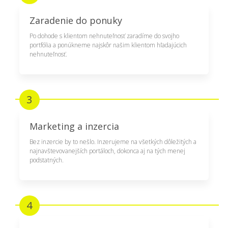
Zaradenie do ponuky
Po dohode s klientom nehnuteľnosť zaradíme do svojho
portfólia a ponúkneme najskôr našim klientom hľadajúcich
nehnuteľnosť.
3
Marketing a inzercia
Bez inzercie by to nešlo. Inzerujeme na všetkých dôležitých a
najnavštevovanejších portáloch, dokonca aj na tých menej
podstatných.
4