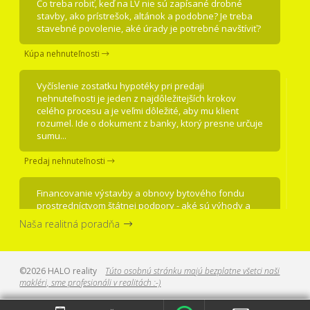
Čo treba robiť, keď na LV nie sú zapísané drobné
stavby, ako prístrešok, altánok a podobne? Je treba
stavebné povolenie, aké úrady je potrebné navštíviť?
Kúpa nehnuteľnosti
Vyčíslenie zostatku hypotéky pri predaji
nehnuteľnosti je jeden z najdôležitejších krokov
celého procesu a je veľmi dôležité, aby mu klient
rozumel. Ide o dokument z banky, ktorý presne určuje
sumu...
Predaj nehnuteľnosti
Financovanie výstavby a obnovy bytového fondu
prostredníctvom štátnej podpory - aké sú výhody a
nevýhody, kto môže podať žiadosť a na aký účel
Naša realitná poradňa
môžete žiadať peniaze?
Kúpa nehnuteľnosti
©2026 HALO reality
Túto osobnú stránku majú bezplatne všetci naši
makléri, sme profesionáli v realitách :-)
Pozrite si tri kroky, ako zachrániť predaj, keď je cena
príliš vysoká, nehnuteľnosť "okukaná" a nikto