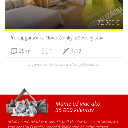
72 500 €
Predaj, garsónka Nové Zámky, pôvodný stav
25m²
1
1/13
… vytvorte si domov podľa vlastných predstáv
Máme už viac ako
35 000 klientov
Aktuálne máme už viac ako 35 000 klientov po celom Slovensku,
ktorí cez HALO reality predali/kúpili/prenajali nehnuteľnosť.