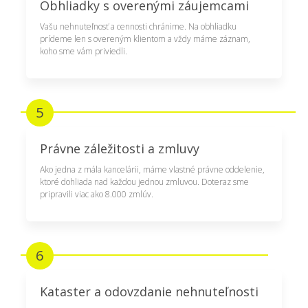
Obhliadky s overenými záujemcami
Vašu nehnuteľnosť a cennosti chránime. Na obhliadku
prídeme len s overeným klientom a vždy máme záznam,
koho sme vám priviedli.
5
Právne záležitosti a zmluvy
Ako jedna z mála kancelárii, máme vlastné právne oddelenie,
ktoré dohliada nad každou jednou zmluvou. Doteraz sme
pripravili viac ako 8.000 zmlúv.
6
Kataster a odovzdanie nehnuteľnosti