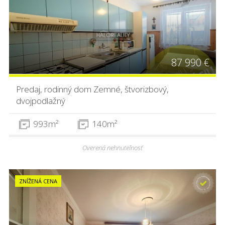
87 990 €
Predaj, rodinný dom Zemné, štvorizbový,
dvojpodlažný
993m²
140m²
Overená nehnuteľnosť
ZNÍŽENÁ CENA