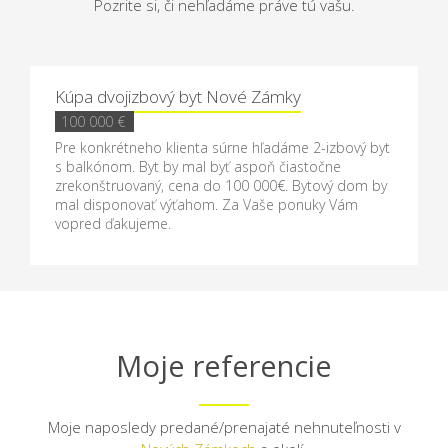
Pozrite si, či nehľadáme práve tú vašu.
Kúpa dvojizbový byt Nové Zámky
100 000 €
Pre konkrétneho klienta súrne hľadáme 2-izbový byt
s balkónom. Byt by mal byť aspoň čiastočne
zrekonštruovaný, cena do 100 000€. Bytový dom by
mal disponovať výťahom. Za Vaše ponuky Vám
vopred ďakujeme.
Moje referencie
Moje naposledy predané/prenajaté nehnuteľnosti v