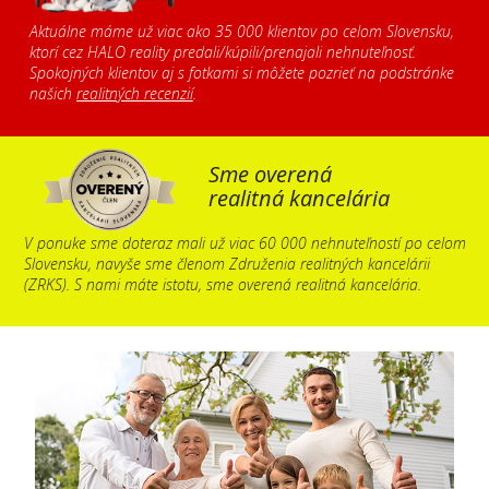
Aktuálne máme už viac ako 35 000 klientov po celom Slovensku,
ktorí cez HALO reality predali/kúpili/prenajali nehnuteľnosť.
Spokojných klientov aj s fotkami si môžete pozrieť na podstránke
našich
realitných recenzií
.
Sme overená
realitná kancelária
V ponuke sme doteraz mali už viac 60 000 nehnuteľností po celom
Slovensku, navyše sme členom Združenia realitných kancelárii
(ZRKS). S nami máte istotu, sme overená realitná kancelária.