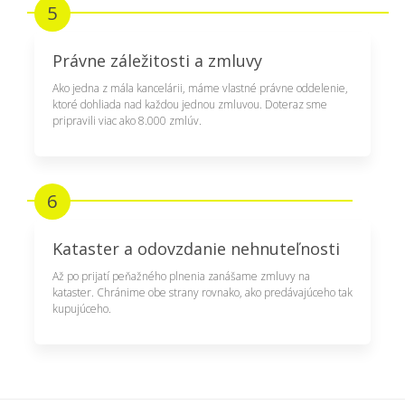
5
Právne záležitosti a zmluvy
Ako jedna z mála kancelárii, máme vlastné právne oddelenie,
ktoré dohliada nad každou jednou zmluvou. Doteraz sme
pripravili viac ako 8.000 zmlúv.
6
Kataster a odovzdanie nehnuteľnosti
Až po prijatí peňažného plnenia zanášame zmluvy na
kataster. Chránime obe strany rovnako, ako predávajúceho tak
kupujúceho.