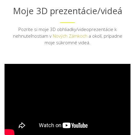
Moje 3D prezentácie/videá
Pozrite si moje 3D obhliadky/videoprezentácie k
nehnuteľnostiam v
Nových Zámkoch
a okolí, prípadne
moje súkromné videá.