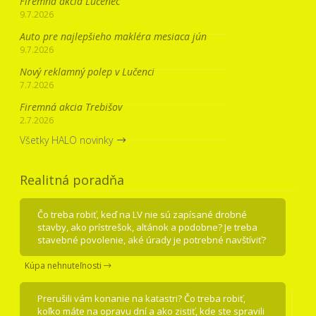
Firemná akcia Lučenec
9.7.2026
Auto pre najlepšieho makléra mesiaca jún
9.7.2026
Nový reklamný polep v Lučenci
7.7.2026
Firemná akcia Trebišov
2.7.2026
Všetky HALO novinky
Realitná poradňa
Čo treba robiť, keď na LV nie sú zapísané drobné
stavby, ako prístrešok, altánok a podobne? Je treba
stavebné povolenie, aké úrady je potrebné navštíviť?
Kúpa nehnuteľnosti
Prerušili vám konanie na katastri? Čo treba robiť,
koľko máte na opravu dní a ako zistiť, kde ste spravili