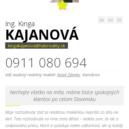
EN
HU
ES
Ing. Kinga
KAJANOVÁ
kingakajanova@haloreality.sk
0911 080 694
Váš osobný realitný maklér
Nové Zámky
, Komárno
Nechajte všetko na mňa, máme tisíce spokojných
klientov po celom Slovensku
Moje rozhodnutie stať sa realitnou maklérkou neprišlo zo dňa na
deň. Toto rozhodnutie vo mne zrelo dlhšie – vedela som, že ide o
zodpovednú prácu, ktorá si vyžaduje nielen odbornosť, ale aj ľudský