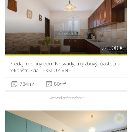
97 000 €
Predaj, rodinný dom Nesvady, trojizbový, čiastočná
rekonštrukcia - EXKLUZÍVNE ...
784m²
80m²
Overená nehnuteľnosť