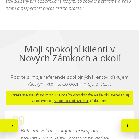
stojí skúsený tím odborníkov s ktorými sa spoločne staráme o Vašu
istotu a bezpečnosť počas celého procesu.
Moji spokojní klienti v
Nových Zámkoch a okolí
Pozrite si moje referencie spokojných klientov, ďakujem
všetkým, ktorí takto ocenili moju prácu. .
Stretli ste sa už so mnou? Prosím ohodnoťte vaše skúsenosti aj
anonymne,
v tomto dotazníku
, ďakujem.
Boli sme veľmi spokojní s prístupom
maklerky. Bola veľmi ústretová pri riešení