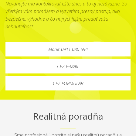
Neváhajte ma kontaktovať ešte dnes a to aj nezáväzne. So
všetkým vám pomôžem a vysvetlím presný postup, ako
bezpečne, výhodne a čo najrýchlejšie predať vašu
nehnuteľnost.
Mobil: 0911 080 694
CEZ E-MAIL
CEZ FORMULÁR
Realitná poradňa
Sme profesionáli, pozrite si našu realitnú poradňu a