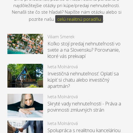
najdôležitejšie otázky pri kúpe/predaji nehnuteľnosti.
Nenašli ste čo ste hľadali? Napíšte nám otázku alebo si
pozrite našu
celú realitnú poradňu
.
Viliam Smerek
Koľko stojí predaj nehnuteľnosti vo
svete a na Slovensku? Porovnanie,
ktoré vás prekvapí
Iveta Molnárová
Investičná nehnuteľnosť: Oplatí sa
kúpiť si chatu alebo investičný
apartmán?
Iveta Molnárová
Skryté vady nehnuteľnosti - Práva a
povinnosti zmluvných strán
Iveta Molnárová
Spolupráca s realitnou kanceláriou