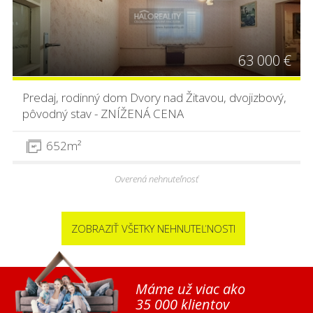
63 000 €
Predaj, rodinný dom Dvory nad Žitavou, dvojizbový,
pôvodný stav - ZNÍŽENÁ CENA
652m²
Overená nehnuteľnosť
ZOBRAZIŤ VŠETKY NEHNUTEĽNOSTI
Máme už viac ako
35 000 klientov