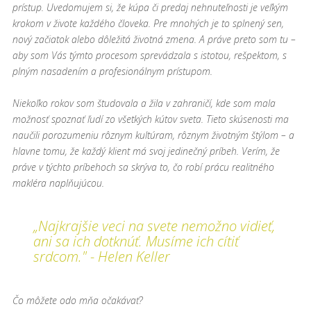
prístup. Uvedomujem si, že kúpa či predaj nehnuteľnosti je veľkým
krokom v živote každého človeka. Pre mnohých je to splnený sen,
nový začiatok alebo dôležitá životná zmena. A práve preto som tu –
aby som Vás týmto procesom sprevádzala s istotou, rešpektom, s
plným nasadením a profesionálnym prístupom.
Niekoľko rokov som študovala a žila v zahraničí, kde som mala
možnosť spoznať ľudí zo všetkých kútov sveta. Tieto skúsenosti ma
naučili porozumeniu rôznym kultúram, rôznym životným štýlom – a
hlavne tomu, že každý klient má svoj jedinečný príbeh. Verím, že
práve v týchto príbehoch sa skrýva to, čo robí prácu realitného
makléra naplňujúcou.
„Najkrajšie veci na svete nemožno vidieť,
ani sa ich dotknúť. Musíme ich cítiť
srdcom." - Helen Keller
Čo môžete odo mňa očakávať?