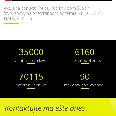
Aktuálna ponuka: Predaj, rodinný dom Svodín,
štvorizbový na priestrannom pozemku - EXKLUZÍVNE
HALO REALITY
35000
6160
klientov so zmluvou
recenzií od klientov
70115
90
doteraz v ponuke
maklérov po Slovensku
Kontaktujte ma ešte dnes