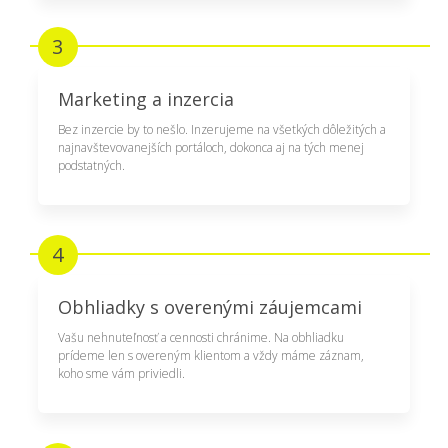
3
Marketing a inzercia
Bez inzercie by to nešlo. Inzerujeme na všetkých dôležitých a
najnavštevovanejších portáloch, dokonca aj na tých menej
podstatných.
4
Obhliadky s overenými záujemcami
Vašu nehnuteľnosť a cennosti chránime. Na obhliadku
prídeme len s overeným klientom a vždy máme záznam,
koho sme vám priviedli.