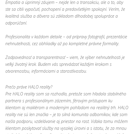
Empatia a úprimný záujem – nejde len o transakciu, ale o to, aby
ste sa cítili vypočutí, pochopení a predovšetkým spokojní. Verím, že
kvalitná služba a dôvera sú základom dlhodobej spolupráce a
odporúčaní.
Profesionalita v každom detaile – od prípravy fotografií, prezentácie
nehnuteľnosti, cez obhliadky až po kompletné právne formality.
Zodpovednosť a transparentnosť – viem, že výber nehnuteľnosti je
veľký životný krok. Budem vás sprevádzať každým krokom s
otvorenosťou, informáciami a starostlivosťou.
Prečo práve HALO reality?
Pre HALO reality som sa rozhodla, pretože som hľadala stabilného
partnera s profesionálnym zázemím, férovým prístupom ku
klientom aj maklérom a moderným pohľadom na realitný trh. HALO
reality nie sú len značka – je to silná komunita odborníkov, kde som
našla podporu, vzdelávanie aj priestor na rast. Vďaka tomu môžem
klientom poskytovať služby na vysokej úrovni a s istotu, že za mnou