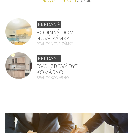
Nových Zámkoch
a okolí.
PREDANÉ
RODINNÝ DOM
NOVÉ ZÁMKY
REALITY NOVÉ ZÁMKY
PREDANÉ
DVOJIZBOVÝ BYT
KOMÁRNO
REALITY KOMÁRNO