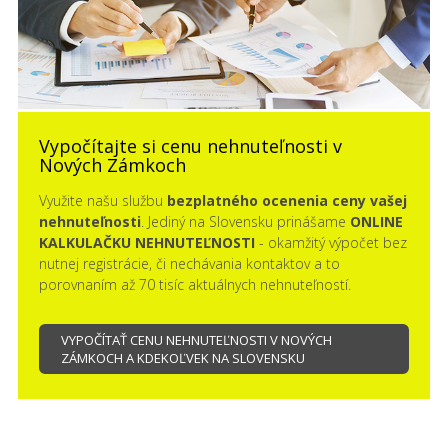
Vypočítajte si cenu nehnuteľnosti v
Nových Zámkoch
Využite našu službu
bezplatného ocenenia ceny vašej
nehnuteľnosti
. Jediný na Slovensku prinášame
ONLINE
KALKULAČKU NEHNUTEĽNOSTI
- okamžitý výpočet bez
nutnej registrácie, či nechávania kontaktov a to
porovnaním až 70 tisíc aktuálnych nehnuteľností.
VYPOČÍTAŤ CENU NEHNUTEĽNOSTI V NOVÝCH
ZÁMKOCH A KDEKOĽVEK NA SLOVENSKU