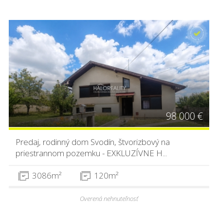
98 000 €
Predaj, rodinný dom Svodín, štvorizbový na
priestrannom pozemku - EXKLUZÍVNE H...
3086m²
120m²
Overená nehnuteľnosť