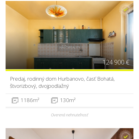
124 900 €
Predaj, rodinný dom Hurbanovo, časť Bohatá,
štvorizbový, dvojpodlažný
1186m²
130m²
Overená nehnuteľnosť