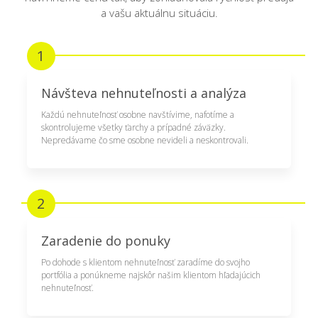
a vašu aktuálnu situáciu.
1
Návšteva nehnuteľnosti a analýza
Každú nehnuteľnosť osobne navštívime, nafotíme a
skontrolujeme všetky ťarchy a prípadné záväzky.
Nepredávame čo sme osobne nevideli a neskontrovali.
2
Zaradenie do ponuky
Po dohode s klientom nehnuteľnosť zaradíme do svojho
portfólia a ponúkneme najskôr našim klientom hľadajúcich
nehnuteľnosť.