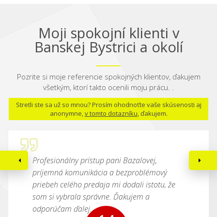
Moji spokojní klienti v
Banskej Bystrici a okolí
Pozrite si moje referencie spokojných klientov, ďakujem
všetkým, ktorí takto ocenili moju prácu. .
Stretli ste sa už so mnou? Prosím ohodnoťte vaše skúsenosti aj
anonymne,
v tomto dotazníku
, ďakujem.
Profesionálny prístup pani Bazalovej,
príjemná komunikácia a bezproblémový
priebeh celého predaja mi dodali istotu, že
som si vybrala správne. Ďakujem a
odporúčam ďalej.