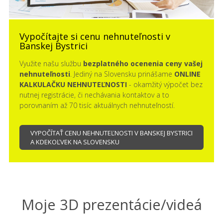
Vypočítajte si cenu nehnuteľnosti v
Banskej Bystrici
Využite našu službu
bezplatného ocenenia ceny vašej
nehnuteľnosti
. Jediný na Slovensku prinášame
ONLINE
KALKULAČKU NEHNUTEĽNOSTI
- okamžitý výpočet bez
nutnej registrácie, či nechávania kontaktov a to
porovnaním až 70 tisíc aktuálnych nehnuteľností.
VYPOČÍTAŤ CENU NEHNUTEĽNOSTI V BANSKEJ BYSTRICI
A KDEKOĽVEK NA SLOVENSKU
Moje 3D prezentácie/videá