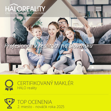
Profesionáli v realitách na Slovensku
Profesionáli v realitách na Slovensku
Profesionáli v realitách na Slovensku
CERTIFIKOVANÝ MAKLÉR
HALO reality
TOP OCENENIA
2. miesto - nováčik roka 2025