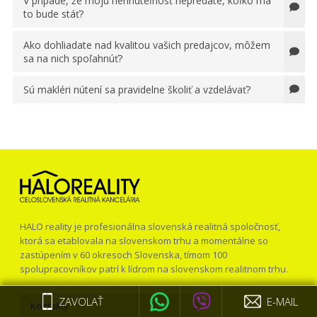
V prípade, že moju nehnuteľnosť nepredáte, koľko ma
to bude stáť?
Ako dohliadate nad kvalitou vašich predajcov, môžem
sa na nich spoľahnúť?
Sú makléri nútení sa pravidelne školiť a vzdelávať?
HALO reality je profesionálna slovenská realitná spoločnosť,
ktorá sa etablovala na slovenskom trhu a momentálne so
zastúpením v 60 okresoch Slovenska, tímom 100
spolupracovníkov patrí k lídrom na slovenskom realitnom trhu.
ZAVOLAŤ
E-MAIL
Kontakty