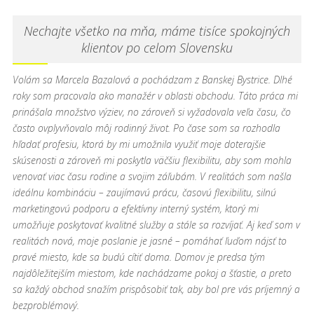
Nechajte všetko na mňa, máme tisíce spokojných
klientov po celom Slovensku
Volám sa Marcela Bazalová a pochádzam z Banskej Bystrice. Dlhé
roky som pracovala ako manažér v oblasti obchodu. Táto práca mi
prinášala množstvo výziev, no zároveň si vyžadovala veľa času, čo
často ovplyvňovalo môj rodinný život. Po čase som sa rozhodla
hľadať profesiu, ktorá by mi umožnila využiť moje doterajšie
skúsenosti a zároveň mi poskytla väčšiu flexibilitu, aby som mohla
venovať viac času rodine a svojim záľubám. V realitách som našla
ideálnu kombináciu – zaujímavú prácu, časovú flexibilitu, silnú
marketingovú podporu a efektívny interný systém, ktorý mi
umožňuje poskytovať kvalitné služby a stále sa rozvíjať. Aj keď som v
realitách nová, moje poslanie je jasné – pomáhať ľuďom nájsť to
pravé miesto, kde sa budú cítiť doma. Domov je predsa tým
najdôležitejším miestom, kde nachádzame pokoj a šťastie, a preto
sa každý obchod snažím prispôsobiť tak, aby bol pre vás príjemný a
bezproblémový.