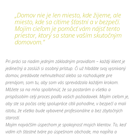
„Domov nie je len miesto, kde žijeme, ale
miesto, kde sa cítime šťastní a v bezpečí.
Mojím cieľom je pomôcť vám nájsť tento
priestor, ktorý sa stane vaším skutočným
domovom.“
Pri práci sa riadim jedným základným pravidlom – každý klient je
jedinečný a zaslúži si osobný prístup. Či už hľadáte svoj vysnívaný
domov, predávate nehnuteľnosť alebo sa rozhodujete pre
prenájom, som tu, aby som vás sprevádzala každým krokom.
Môžete sa na mňa spoľahnúť, že sa postarám o všetko a
prispôsobím celý proces podľa vašich požiadaviek. Mojím cieľom je,
aby ste sa počas celej spolupráce cítili pohodlne, v bezpečí a mali
istotu, že všetko bude vybavené profesionálne a bez zbytočných
starostí.
Mojím najväčším úspechom je spokojnosť mojich klientov. To, keď
vidím ich šťastné tváre po úspešnom obchode, ma napĺňa a