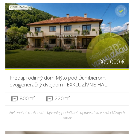
309 000 €
Predaj, rodinný dom Mýto pod Ďumbierom,
dvojgeneračný dvojdom - EXKLUZÍVNE HAL...
800m²
220m²
Nekonečné možnosti – bývanie, podnikanie aj investícia v srdci Nízkych
Tatier