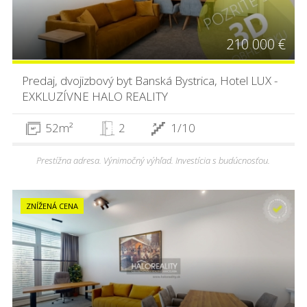
210 000 €
Predaj, dvojizbový byt Banská Bystrica, Hotel LUX -
EXKLUZÍVNE HALO REALITY
52m²
2
1/10
Prestížna adresa. Výnimočný výhľad. Investícia s budúcnosťou.
ZNÍŽENÁ CENA