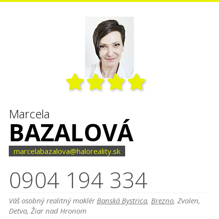
Marcela
BAZALOVÁ
marcelabazalova@haloreality.sk
0904 194 334
Váš osobný realitný maklér
Banská Bystrica
,
Brezno
, Zvolen,
Detva, Žiar nad Hronom