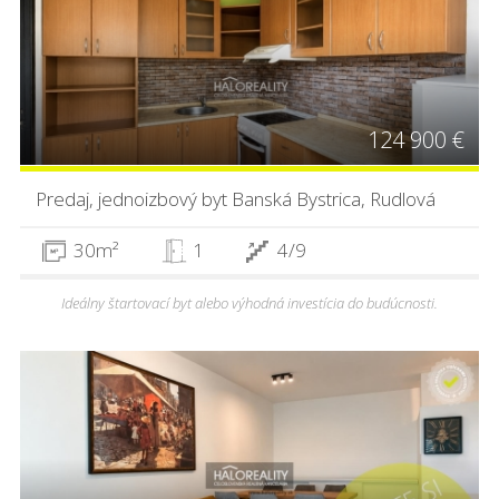
124 900 €
Predaj, jednoizbový byt Banská Bystrica, Rudlová
30m²
1
4/9
Ideálny štartovací byt alebo výhodná investícia do budúcnosti.