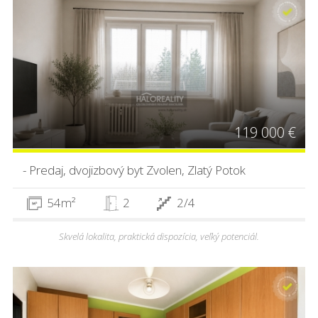
119 000 €
- Predaj, dvojizbový byt Zvolen, Zlatý Potok
54m²
2
2/4
Skvelá lokalita, praktická dispozícia, veľký potenciál.