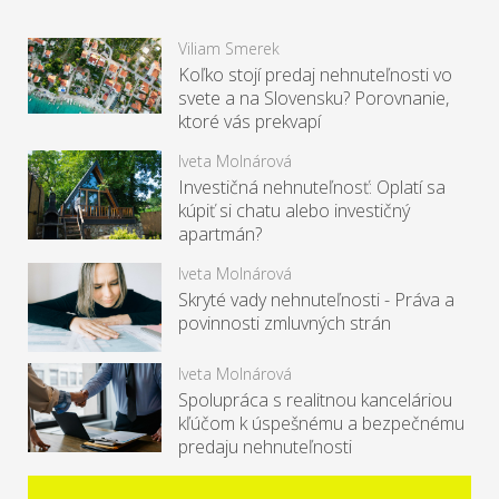
Viliam Smerek
Koľko stojí predaj nehnuteľnosti vo
svete a na Slovensku? Porovnanie,
ktoré vás prekvapí
Iveta Molnárová
Investičná nehnuteľnosť: Oplatí sa
kúpiť si chatu alebo investičný
apartmán?
Iveta Molnárová
Skryté vady nehnuteľnosti - Práva a
povinnosti zmluvných strán
Iveta Molnárová
Spolupráca s realitnou kanceláriou
kľúčom k úspešnému a bezpečnému
predaju nehnuteľnosti