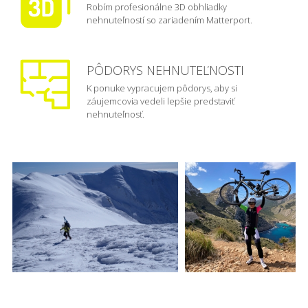
Robím profesionálne 3D obhliadky
nehnuteľností so zariadením Matterport.
PÔDORYS NEHNUTEĽNOSTI
K ponuke vypracujem pôdorys, aby si
záujemcovia vedeli lepšie predstaviť
nehnuteľnosť.