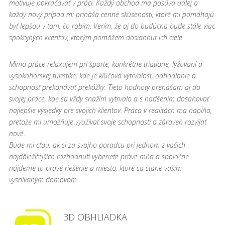
motivuje pokračovať v práci. Každý obchod ma posúva ďalej a
každý nový prípad mi prináša cenné skúsenosti, ktoré mi pomáhajú
byť lepšou v tom, čo robím. Verím, že aj do budúcna bude stále viac
spokojných klientov, ktorým pomôžem dosiahnuť ich ciele.
Mimo práce relaxujem pri športe, konkrétne triatlone, lyžovaní a
vysokohorskej turistike, kde je kľúčová vytrvalosť, odhodlanie a
schopnosť prekonávať prekážky. Tieto hodnoty prenášam aj do
svojej práce, kde sa vždy snažím vytrvalo a s nadšením dosahovať
najlepšie výsledky pre svojich klientov. Práca v realitách ma napĺňa,
pretože mi umožňuje využívať svoje schopnosti a zároveň rozvíjať
nové.
Bude mi cťou, ak si za svojho poradcu pri jednom z vašich
najdôležitejších rozhodnutí vyberiete práve mňa a spoločne
nájdeme to pravé riešenie a miesto, ktoré sa stane vaším
vysnívaným domovom.
3D OBHLIADKA