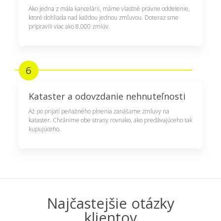
Ako jedna z mála kancelárii, máme vlastné právne oddelenie,
ktoré dohliada nad každou jednou zmluvou. Doteraz sme
pripravili viac ako 8.000 zmlúv.
6
Kataster a odovzdanie nehnuteľnosti
Až po prijatí peňažného plnenia zanášame zmluvy na
kataster. Chránime obe strany rovnako, ako predávajúceho tak
kupujúceho.
Najčastejšie otázky
klientov