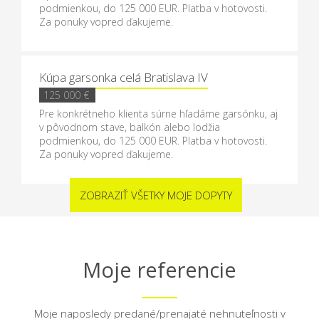
podmienkou, do 125 000 EUR. Platba v hotovosti.
Za ponuky vopred ďakujeme.
Kúpa garsonka celá Bratislava IV
125 000 €
Pre konkrétneho klienta súrne hľadáme garsónku, aj
v pôvodnom stave, balkón alebo lodžia
podmienkou, do 125 000 EUR. Platba v hotovosti.
Za ponuky vopred ďakujeme.
ZOBRAZIŤ VŠETKY MOJE DOPYTY
Moje referencie
Moje naposledy predané/prenajaté nehnuteľnosti v