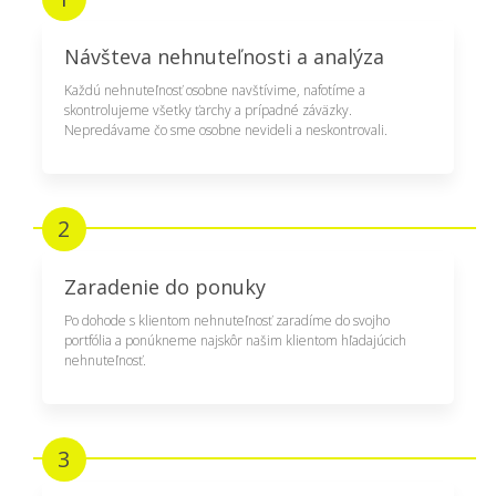
Návšteva nehnuteľnosti a analýza
Každú nehnuteľnosť osobne navštívime, nafotíme a
skontrolujeme všetky ťarchy a prípadné záväzky.
Nepredávame čo sme osobne nevideli a neskontrovali.
2
Zaradenie do ponuky
Po dohode s klientom nehnuteľnosť zaradíme do svojho
portfólia a ponúkneme najskôr našim klientom hľadajúcich
nehnuteľnosť.
3