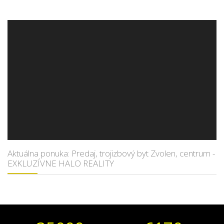
Aktuálna ponuka: Predaj, trojizbový byt Zvolen, centrum -
EXKLUZÍVNE HALO REALITY