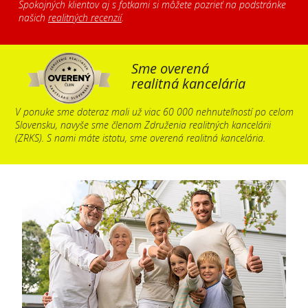
Spokojných klientov aj s fotkami si môžete pozrieť na podstránke
našich
realitných recenzií
.
Sme overená
realitná kancelária
V ponuke sme doteraz mali už viac 60 000 nehnuteľností po celom
Slovensku, navyše sme členom Združenia realitných kancelárii
(ZRKS). S nami máte istotu, sme overená realitná kancelária.