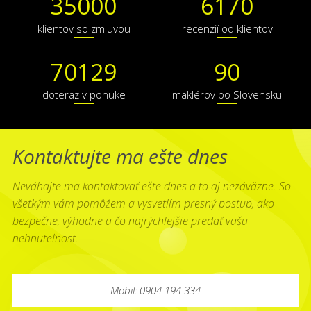
35000
6170
klientov so zmluvou
recenzií od klientov
70129
90
doteraz v ponuke
maklérov po Slovensku
Kontaktujte ma ešte dnes
Neváhajte ma kontaktovať ešte dnes a to aj nezáväzne. So
všetkým vám pomôžem a vysvetlím presný postup, ako
bezpečne, výhodne a čo najrýchlejšie predať vašu
nehnuteľnost.
Mobil: 0904 194 334