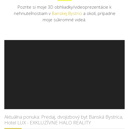
Pozrite si moje 3D obhliadky/videoprezentácie k
nehnuteľnostiam v
Banskej Bystrici
a okolí, prípadne
moje súkromné videá.
Aktuálna ponuka: Predaj, dvojizbový byt Banská Bystrica,
Hotel LUX - EXKLUZÍVNE HALO REALITY