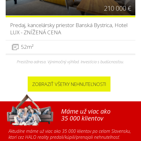
210 000 €
Predaj, kancelársky priestor Banská Bystrica, Hotel
LUX - ZNÍŽENÁ CENA
52m²
Prestížna adresa. Výnimočný výhľad. Investícia s budúcnosťou.
ZOBRAZIŤ VŠETKY NEHNUTEĽNOSTI
Máme už viac ako
35 000 klientov
Aktuálne máme už viac ako 35 000 klientov po celom Slovensku,
ktorí cez HALO reality predali/kúpili/prenajali nehnuteľnosť.