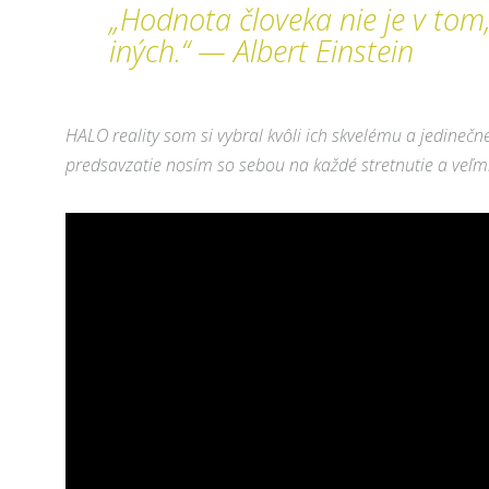
„Hodnota človeka nie je v tom,
iných.“ — Albert Einstein
HALO reality som si vybral kvôli ich skvelému a jedineč
predsavzatie nosím so sebou na každé stretnutie a ve