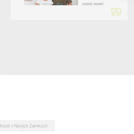
svojej novej
nehnuteľnosti v
kancelárii HALO reality Nové Zámky, obchod
zastrešoval Peter Cifrík.
ľnosti v Nových Zámkoch