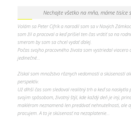
Nechajte všetko na mňa, máme tisíce s
Volám sa Peter Cifrík a narodil som sa v Nových Zámkoch
som žil a pracoval a keď prišiel ten čas vrátiť sa na ro
smerom by som sa chcel vydať ďalej.
Počas svojho pracovného života som vystriedal viacero 
jedinečné…
Získal som množstvo rôznych vedomostí a skúseností ale
perspektív.
Už dlhší čas som sledoval realitný trh a keď sa naskytla 
svojim spôsobom, životný štýl, kde každý deň je iný, prin
maklérom neznamená len predávať nehnuteľnosti, ale aj
pracujem. A to je skúsenosť na nezaplatenie…