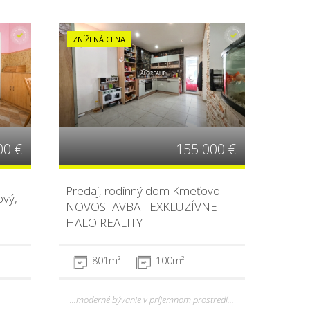
ZNÍŽENÁ CENA
00 €
155 000 €
Predaj, rodinný dom Kmeťovo -
ový,
NOVOSTAVBA - EXKLUZÍVNE
HALO REALITY
801m²
100m²
...moderné bývanie v príjemnom prostredí...