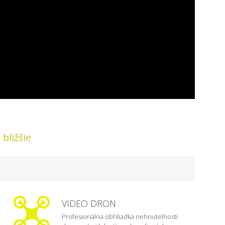
bližšie
VIDEO DRON
Profesionálna obhliadka nehnuteľnosti