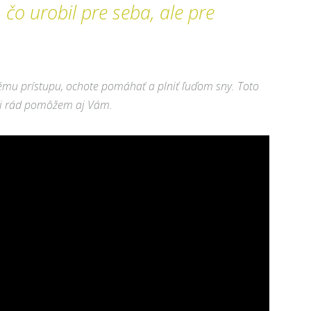
 čo urobil pre seba, ale pre
nému prístupu, ochote pomáhať a plniť ľuďom sny. Toto
ľmi rád pomôžem aj Vám.