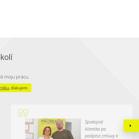
kolí
li moju prácu. .
zníku
, ďakujem.
Spokojná
klientka po
podpise zmluvy k