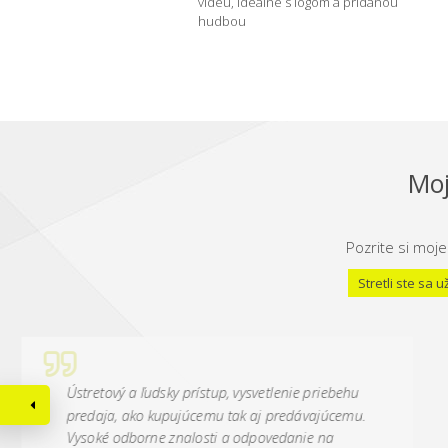
videu, ideálne s logom a pridanou
hudbou
Moj
Pozrite si moje
Stretli ste sa
Ústretový a ľudsky prístup, vysvetlenie priebehu
predaja, ako kupujúcemu tak aj predávajúcemu.
Vysoké odborne znalosti a odpovedanie na