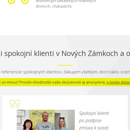
dronom (pri lukratívnych rodinných
domoch, chalupách).
i spokojní klienti v Nových Zámkoch a o
 referencie spokojných klientov, ďakujem všetkým, ktorí takto oceni
 už so mnou? Prosím ohodnoťte vaše skúsenosti aj anonymne,
v tomto dota
Spokojní klienti
po podpise
zmluvy k svojej