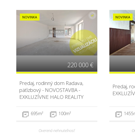
NOVINKA
NOVINKA
220 000 €
Predaj, rodinný dom Radava,
Predaj, r
päťizbový - NOVOSTAVBA -
EXKLUZÍV
EXKLUZÍVNE HALO REALITY
695m²
100m²
1455
Overená nehnuteľnosť
O