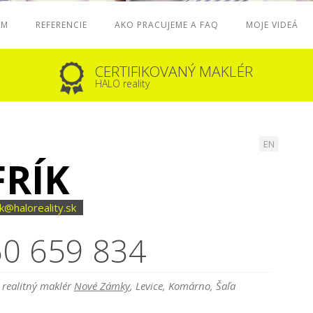
ÁM
REFERENCIE
AKO PRACUJEME A FAQ
MOJE VIDEÁ
CERTIFIKOVANÝ MAKLÉR
HALO reality
EN
FRÍK
ik@haloreality.sk
0 659 834
 realitný maklér
Nové Zámky
, Levice, Komárno, Šaľa