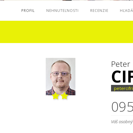
PROFIL
NEHNUTEĽNOSTI
RECENZIE
HĽAD
Peter
CI
petercifr
095
Váš osobný