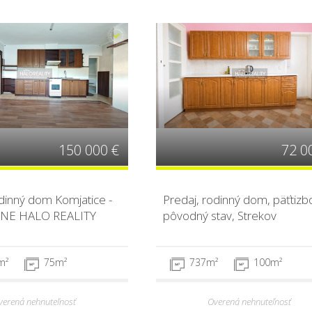
150 000 €
72 0
odinný dom Komjatice -
Predaj, rodinný dom, päťtizb
NE HALO REALITY
pôvodný stav, Strekov
m²
75m²
737m²
100m²
verená nehnuteľnosť
Overená nehnuteľnosť