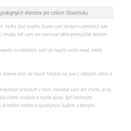
pokojných klientov po celom Slovensku
. Veľkú časť svojho života som strávil v zahraničí kde
dnú hrudu, tak som ani nemusel dlho premýšľať, ktorým
odvetví a v každom som sa naučil niečo nové, niečo
 hlavne som sa naučil hľadieť na svet z rôznych uhlov a
príležitosť pracovať v ňom, neváhal som ani chvíľu. Je to,
áša rôzne situácie a rôzne výzvy. Byť realitným
 prinášať radosť a spokojnosť ľuďom, s ktorými