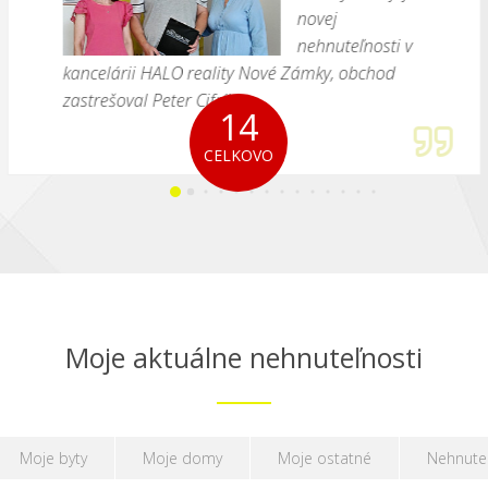
novej
nehnuteľnosti v
kancelárii HALO reality Nové Zámky, obchod
zastrešoval Peter Cifrík.
14
CELKOVO
Moje aktuálne nehnuteľnosti
Moje byty
Moje domy
Moje ostatné
Nehnute