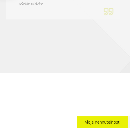
všetky otázky.
Jan Siman
Moje nehnuteľnosti