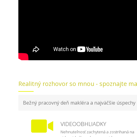
Realitný rozhovor so mnou - spoznajte ma 
Bežný pracovný deň makléra a najväčšie úspechy
VIDEOOBHLIADKY
Nehnuteľnosť zachytená a zostrihaná na