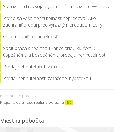
Štátny fond rozvoja bývania - financovanie výstavby
Prečo sa vaša nehnuteľnosť nepredáva? Ako
zachrániť predaj pred výrazným prepadom ceny
Chcem kúpiť nehnuteľnosť
Spolupráca s realitnou kanceláriou kľúčom k
úspešnému a bezpečnému predaju nehnuteľnosti
Predaj nehnuteľnosti v exekúcii
Predaj nehnuteľnosti zaťaženej hypotékou
Potrebujete poradiť?
Prejsť na celú našu realitnú poradňu
462
Miestna pobočka