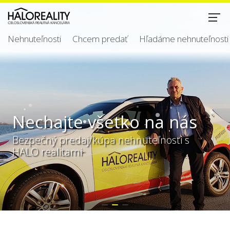
Nehnuteľnosti
Chcem predať
Hľadáme nehnuteľnosti
Nechajte všetko na nás
Bezpečný predaj/kúpa nehnuteľnosti s
HALO realitami