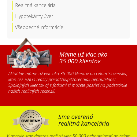
Realitná kancelária
Hypotekárny úver
Všeobecné informácie
Máme už viac ako
35 000 klientov
Aktuálne máme už viac ako 35 000 klientov po celom Slovensku,
ktorí cez HALO reality predali/kúpili/prenajali nehnuteľnosť.
Spokojných klientov aj s fotkami si môžete pozrieť na podstránke
našich
realitných recenzií
.
Sme overená
realitná kancelária
V ponuke sme doteraz mali už viac 50 000 nehnuteľností po celom