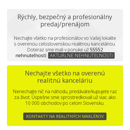
Rýchly, bezpečný a profesionálny
predaj/prenájom
Nechajte všetko na profesionálov vo Vašej lokalite
s overenou celoslovenskou realitnou kanceláriou.
Doteraz sme mali v ponuke už
55552
nehnuteľností
.
AKTUÁLNE NEHNUTEĽNOSTI
Nechajte všetko na overenú
realitnú kanceláriu
Nenechajte nič na náhodu, predávate/kupujete raz
za život. Úspešne sme sprostredkovali už viac ako
10 000 obchodov po celom Slovensku.
KONTAKTY NA REALITNÝCH MAKLÉROV