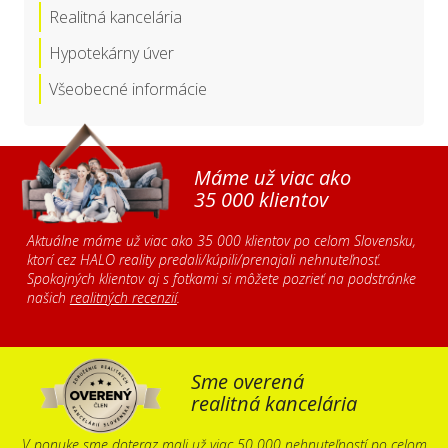
Realitná kancelária
Hypotekárny úver
Všeobecné informácie
Máme už viac ako
35 000 klientov
Aktuálne máme už viac ako 35 000 klientov po celom Slovensku,
ktorí cez HALO reality predali/kúpili/prenajali nehnuteľnosť.
Spokojných klientov aj s fotkami si môžete pozrieť na podstránke
našich
realitných recenzií
.
Sme overená
realitná kancelária
V ponuke sme doteraz mali už viac 50 000 nehnuteľností po celom