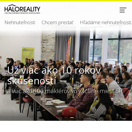
Nehnuteľnosti
Chcem predať
Hľadáme nehnuteľnosti
Už viac ako 10 rokov
skúseností
a viac ako 100 maklérov vo väčšine miest SR