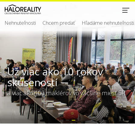
Nehnuteľnosti
Chcem predať
Hľadáme nehnuteľnosti
Už viac ako 10 rokov
skúseností
a viac ako 100 maklérov vo väčšine miest SR