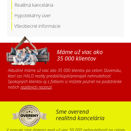
Realitná kancelária
Hypotekárny úver
Všeobecné informácie
Máme už viac ako
35 000 klientov
Aktuálne máme už viac ako 35 000 klientov po celom Slovensku,
ktorí cez HALO reality predali/kúpili/prenajali nehnuteľnosť.
Spokojných klientov aj s fotkami si môžete pozrieť na podstránke
našich
realitných recenzií
.
Sme overená
realitná kancelária
V ponuke sme doteraz mali už viac 50 000 nehnuteľností po celom