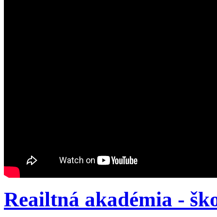
Reailtná akadémia - šk