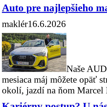
Auto pre najlepšieho m
maklér
16.6.2026
Naše AUDI
mesiaca máj môžete opäť str
okolí, jazdí na ňom Marcel
Kariérny postup? U ná