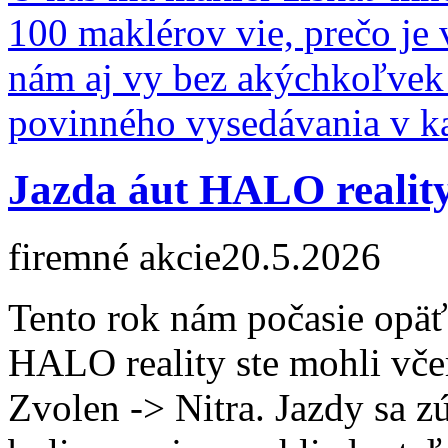
100 maklérov vie, prečo je 
nám aj vy bez akýchkoľvek
povinného vysedávania v ka
Jazda áut HALO realit
firemné akcie
20.5.2026
Tento rok nám počasie opäť
HALO reality ste mohli včer
Zvolen -> Nitra. Jazdy sa zú