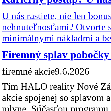
U nás rastiete, nie len bonu
nehnuteľnosťami? Otvorte s
minimálnymi nákladmi a be
Firemný splav pobočk
firemné akcie
9.6.2026
Tím HALO reality Nové Zám
akcie spojenej so splavom
mlyne. Súčasťou programu b