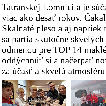
Tatranskej Lomnici a je súč
viac ako desať rokov. Čakal
Skalnaté pleso a aj napriek 
sa partia skutočne skvelých
odmenou pre TOP 14 maklér
oddýchnúť si a načerpať n
za účasť a skvelú atmosféru!